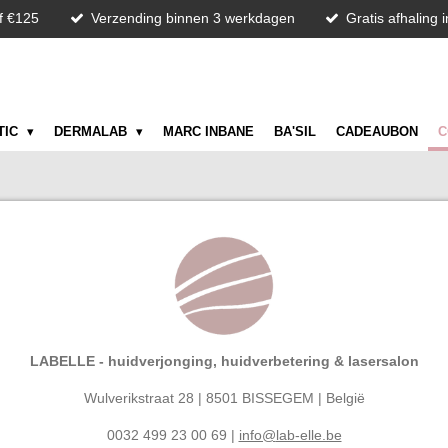
f €125
Verzending binnen 3 werkdagen
Gratis afhaling 
TIC
DERMALAB
MARC INBANE
BA'SIL
CADEAUBON
C
LABELLE - h
uidverjonging, huidverbetering & lasersalon
Wulverikstraat 28
| 8501 BISSEGEM | België
0032 499 23 00 69
|
info@
lab-elle.be