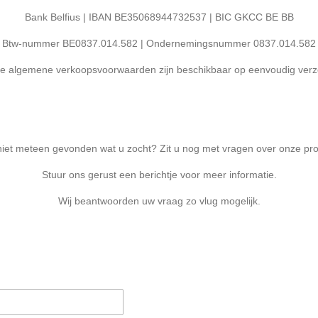
Bank Belfius | IBAN BE35068944732537 | BIC GKCC BE BB
Btw-nummer BE
0837.014.582
| Ondernemingsnummer
0837.014.582
e algemene verkoopsvoorwaarden zijn beschikbaar op eenvoudig verz
niet meteen gevonden wat u zocht? Zit u nog met vragen over onze pr
Stuur ons gerust een berichtje voor meer informatie.
Wij beantwoorden uw vraag zo vlug mogelijk.