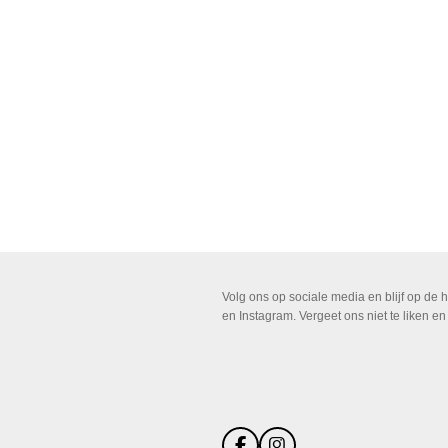
Volg ons op sociale media en blijf op de
en Instagram. Vergeet ons niet te liken en
R
a
t
i