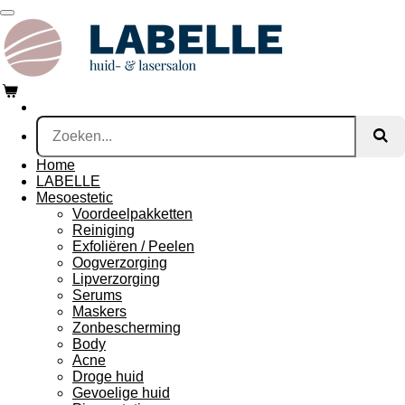
Ga
direct
naar
de
hoofdinhoud
Home
LABELLE
Mesoestetic
Voordeelpakketten
Reiniging
Exfoliëren / Peelen
Oogverzorging
Lipverzorging
Serums
Maskers
Zonbescherming
Body
Acne
Droge huid
Gevoelige huid