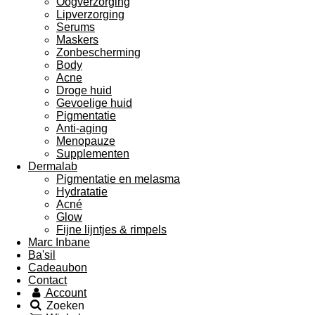
Oogverzorging
Lipverzorging
Serums
Maskers
Zonbescherming
Body
Acne
Droge huid
Gevoelige huid
Pigmentatie
Anti-aging
Menopauze
Supplementen
Dermalab
Pigmentatie en melasma
Hydratatie
Acné
Glow
Fijne lijntjes & rimpels
Marc Inbane
Ba'sil
Cadeaubon
Contact
Account
Zoeken