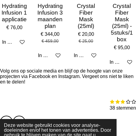
Hydrating
Hydrating
Crystal
Crystal
Infusion 1
Infusion 3
Fiber
Fiber
applicatie
maanden
Mask
Mask
plan
(25ml)
(25ml) -
€ 76,00
5stuks/1
€ 344,00
€ 20,00
box
€ 459,00
€ 25,00
In winkelwagen
€ 95,00
In winkelwagen
In winkelwagen
In winkelw
Volg ons op sociale media en blijf op de hoogte van onze
projecten via Facebook en Instagram. Vergeet ons niet te liken
en te delen!
1
2
3
4
5
R
s
s
s
s
s
a
38 stemmen
t
t
t
t
t
t
e
e
e
e
e
i
r
r
r
r
r
n
F
I
Deze website gebruikt cookies voor analyse-
r
r
r
r
g
doeleinden en/of het tonen van advertenties. Door
a
n
e
e
e
e
:
gebruik te blijven maken van de site gaat u
n
n
n
n