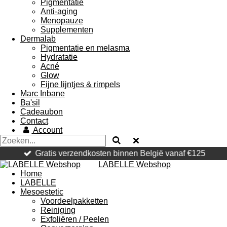
Pigmentatie
Anti-aging
Menopauze
Supplementen
Dermalab
Pigmentatie en melasma
Hydratatie
Acné
Glow
Fijne lijntjes & rimpels
Marc Inbane
Ba'sil
Cadeaubon
Contact
Account
Gratis verzendkosten binnen België vanaf €125
LABELLE Webshop
Home
LABELLE
Mesoestetic
Voordeelpakketten
Reiniging
Exfoliëren / Peelen