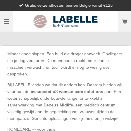
Gratis verzendkosten binnen België vanaf €125
Ga
direct
naar
de
hoofdinhoud
Minder goed slapen. Een huid die droger aanvoelt. Opvliegers
die je dag verstoren. De menopauze raakt meer dan je
misschien verwacht, en toch wordt er nog te weinig over
gesproken.
Bij LABELLE vinden we dat dit anders kan. Daarom bieden wij
voortaan de
mesoestetic® woman care solutions
aan. Een
wetenschappelijk onderbouwde range, ontwikkeld in
samenwerking met
Dexeus Midlife
, een medisch centrum
volledig gewijd aan de begeleiding van vrouwen tijdens de
menopauze. Gerichte oplossingen voor je huid én je welzijn!
HOMECARE — voor thuis