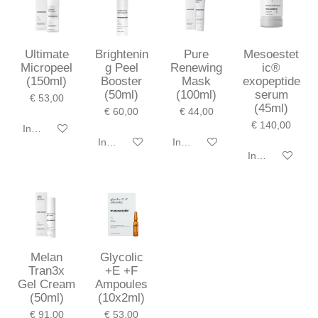
Ultimate
Brightenin
Pure
Mesoestet
Micropeel
g Peel
Renewing
ic®
(150ml)
Booster
Mask
exopeptide
(50ml)
(100ml)
serum
€ 53,00
(45ml)
€ 60,00
€ 44,00
€ 140,00
In winkelwagen
In winkelwagen
In winkelwagen
In winkelwagen
Melan
Glycolic
Tran3x
+E +F
Gel Cream
Ampoules
(50ml)
(10x2ml)
€ 91,00
€ 53,00