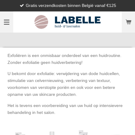
Gratis verzendkosten binnen België vanaf €125
Ga
direct
naar
de
hoofdinhoud
Exfoliëren is een onmisbaar onderdeel van een huidroutine.
Zonder exfoliatie geen huidverbetering!
U bekomt door exfoliatie: verwijdering van dode huidcellen,
stimulatie van celvernieuwing, verbetering van textuur,
voorkomen van verstopte poriën en ook voor een betere
opname van uw skincare producten.
Het is tevens een voorbereiding van uw huid op intensievere
behandeling in het salon.