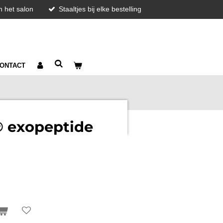
in het salon
Staaltjes bij elke bestelling
ONTACT
® exopeptide