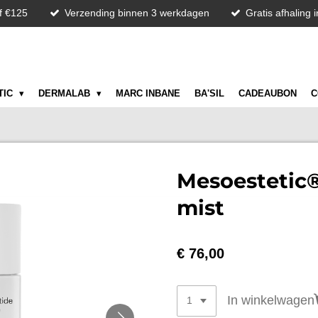
f €125
Verzending binnen 3 werkdagen
Gratis afhaling 
TIC
DERMALAB
MARC INBANE
BA'SIL
CADEAUBON
C
Mesoestetic
mist
€ 76,00
In winkelwagen