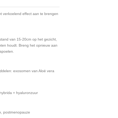
t verkoelend effect aan te brengen
stand van 15-20cm op het gezicht,
oten houdt. Breng het opnieuw aan
 spoelen.
ddelen: exosomen van Aloë vera
 hybrida + hyaluronzuur
e, postmenopauze