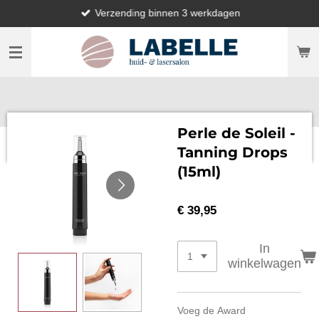
Verzending binnen 3 werkdagen
Ga
direct
naar
de
hoofdinhoud
Perle de Soleil -
Tanning Drops
(15ml)
€ 39,95
In
winkelwagen
Voeg de Award