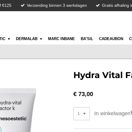
f €125
Verzending binnen 3 werkdagen
Gratis afhaling 
TIC
DERMALAB
MARC INBANE
BA'SIL
CADEAUBON
C
Hydra Vital F
€ 73,00
In winkelwagen