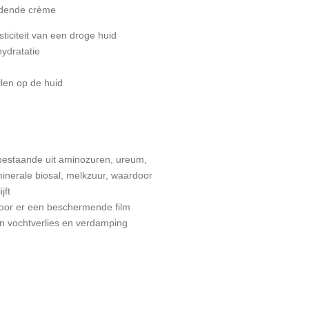
edende crème
sticiteit van een droge huid
ydratatie
llen op de huid
bestaande uit aminozuren, ureum,
minerale biosal, melkzuur, waardoor
jft
door er een beschermende film
en vochtverlies en verdamping