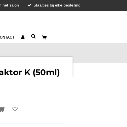
in het salon
Staaltjes bij elke bestelling
ONTACT
aktor K (50ml)