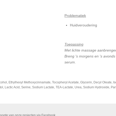
Problematiek
Huidveroudering
Toepassing
Met lichte massage aanbrengen 
Breng 's morgens en 's avonds a
serum.
cohol, Ethylhexyl Methoxycinnamate, Tocopheryl Acetate, Glycerin, Decyl Oleate, Is
l, Lactic Acid, Serine, Sodium Lactate, TEA-Lactate, Urea, Sodium Hydroxide, Par
 hoogte van onze projecten via Facebook