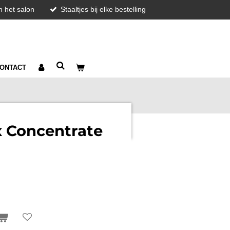
in het salon
Staaltjes bij elke bestelling
ONTACT
x Concentrate