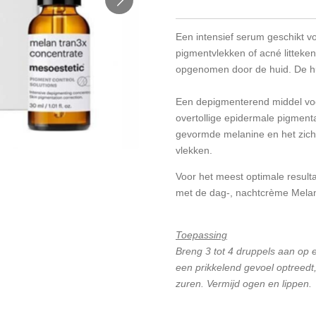
Een intensief serum geschikt v
pigmentvlekken of acné litteke
opgenomen door de huid. De hu
Een depigmenterend middel voor
overtollige epidermale pigment
gevormde melanine en het zic
vlekken.
Voor het meest optimale resul
met de dag-, nachtcrème Mela
Toepassing
Breng 3 tot 4 druppels aan op e
een prikkelend gevoel optreedt,
zuren. Vermijd ogen en lippen.