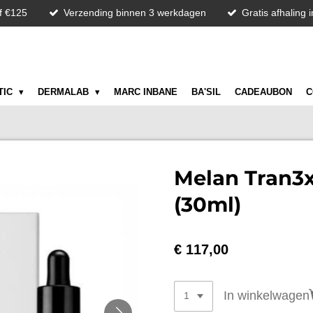
f €125
Verzending binnen 3 werkdagen
Gratis afhaling 
TIC
DERMALAB
MARC INBANE
BA'SIL
CADEAUBON
C
Melan Tran3
(30ml)
€ 117,00
In winkelwagen