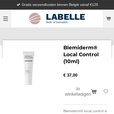
Gratis verzendkosten binnen België vanaf €125
Ga
direct
naar
de
hoofdinhoud
Blemiderm®
Local Control
(10ml)
€ 37,00
In
winkelwagen
Blemiderm® local control is