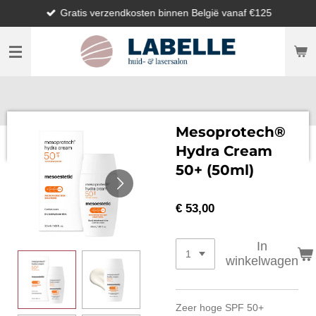
Gratis verzendkosten binnen België vanaf €125
Ga
direct
naar
de
hoofdinhoud
Mesoprotech®
Hydra Cream
50+ (50ml)
€ 53,00
In
winkelwagen
Zeer hoge SPF 50+