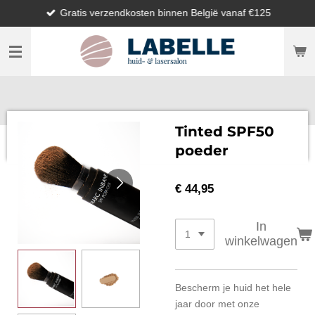
Gratis verzendkosten binnen België vanaf €125
Ga
direct
naar
de
hoofdinhoud
Tinted SPF50
poeder
€ 44,95
In
winkelwagen
Bescherm je huid het hele
jaar door met onze