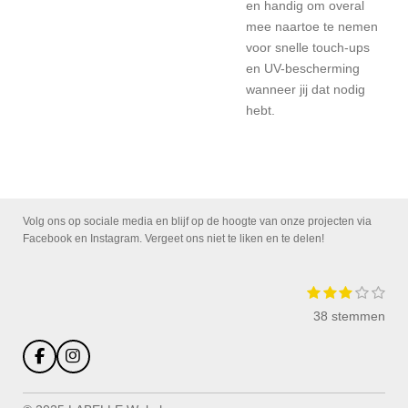
en handig om overal
mee naartoe te nemen
voor snelle touch-ups
en UV-bescherming
wanneer jij dat nodig
hebt.
Volg ons op sociale media en blijf op de hoogte van onze projecten via
Facebook en Instagram. Vergeet ons niet te liken en te delen!
1
2
3
4
5
S
R
s
s
s
s
s
t
a
38 stemmen
t
t
t
t
t
e
e
e
e
e
e
m
t
r
r
r
r
r
m
i
F
I
r
r
r
r
e
a
n
n
e
e
e
e
n
c
s
n
n
n
n
g
e
t