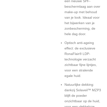
een nieuwe SPF-
beschermlaag aan over
make-up met behoud
van je look. Ideaal voor
het bijwerken van je
zonbescherming, de
hele dag door.
Optisch anti-ageing
effect: de exclusieve
RonaFlair® LDP-
technologie verzacht
zichtbaar fijne lijntjes,
voor een stralende
egale huid.
Natuurlijke dekking:
dankzij Solaveil™ MZP3
blijft de poeder
onzichtbaar op de huid,
voor een vlekkeloze,