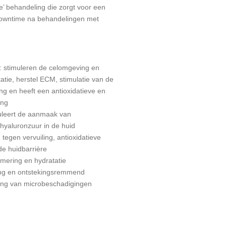
e’ behandeling die zorgt voor een
 downtime na behandelingen met
: stimuleren de celomgeving en
atie, herstel ECM, stimulatie van de
ng en heeft een antioxidatieve en
ing
uleert de aanmaak van
hyaluronzuur in de huid
tegen vervuiling, antioxidatieve
de huidbarrière
lmering en hydratatie
ting en ontstekingsremmend
zing van microbeschadigingen