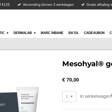
f €125
Verzending binnen 3 werkdagen
Gratis afhaling 
TIC
DERMALAB
MARC INBANE
BA'SIL
CADEAUBON
C
Mesohyal® g
€ 70,00
In winkelwagen