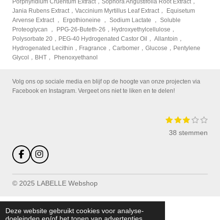
Porphyridium Cruentum Extract，Sophora Angustifolia Root Extract，
Jania Rubens Extract，Vaccinium Myrtillus Leaf Extract， Equisetum
Arvense Extract ， Ergothioneine ， Sodium Lactate ， Soluble
Proteoglycan ， PPG-26-Buteth-26，Hydroxyethylcellulose，
Polysorbate 20，PEG-40 Hydrogenated Castor Oil， Allantoin，
Hydrogenated Lecithin，Fragrance，Carbomer，Glucose，Pentylene
Glycol，BHT， Phenoxyethanol
Volg ons op sociale media en blijf op de hoogte van onze projecten via
Facebook en Instagram. Vergeet ons niet te liken en te delen!
1
2
3
4
5
S
R
s
s
s
s
s
t
a
38 stemmen
t
t
t
t
t
e
e
e
e
e
e
m
t
r
r
r
r
r
m
i
F
I
r
r
r
r
e
a
n
n
e
e
e
e
n
c
s
n
n
n
n
g
e
t
© 2025 LABELLE Webshop
:
b
a
o
g
3
o
r
Deze website gebruikt cookies voor analyse-
.
k
a
doeleinden en/of het tonen van advertenties.