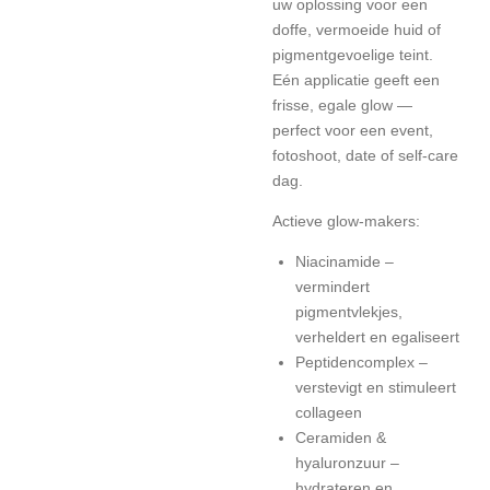
uw oplossing voor een
doffe, vermoeide huid of
pigmentgevoelige teint.
Eén applicatie geeft een
frisse, egale glow —
perfect voor een event,
fotoshoot, date of self-care
dag.
Actieve glow-makers:
Niacinamide –
vermindert
pigmentvlekjes,
verheldert en egaliseert
Peptidencomplex –
verstevigt en stimuleert
collageen
Ceramiden &
hyaluronzuur –
hydrateren en