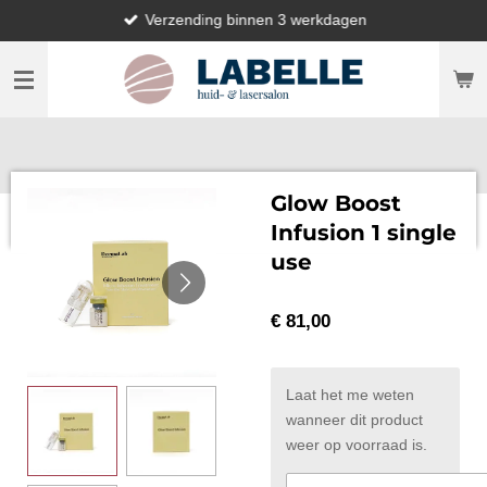
Verzending binnen 3 werkdagen
Ga
direct
naar
de
hoofdinhoud
Glow Boost
Infusion 1 single
use
€ 81,00
Laat het me weten
wanneer dit product
weer op voorraad is.