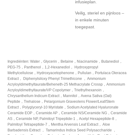
infusieplan.
Veilig, steriel en pijnloos –
in enkele minuten
toegepast.
Ingrediënten:
Water，Glycerin，Betaine，Niacinamide，Butanediol，
PEG-75，Panthenol，1,2-Hexanediol， Hydroxypropyl
Methylcellulose，Hydroxyacetophenone，Pullulan，Portulaca Oleracea
Extract， Diphenylsiloxy Phenyl Trimethicone ， Ammonium
Acryloyldimethyltaurate/Beheneth-25 Methacrylate Crossp，Ammonium
Acryloyldimethyltaurate/VP Copolymer，Triethylhexanoin，
Chrysanthellum Indicum Extract，Mannitol，Avena Sativa (Oat)
Peptide，Trehalose，Pelargonium Graveolens Flower/Leaf/Stem
Extract，Polyglyceryl-10 Myristate，Sodium Acetylated Hyaluronate
Ceramide EOP，Ceramide AP，Ceramide NS/Ceramide NG，Ceramide
AS，Ceramide NP, Palmitoyl Tripeptide-1，Acetyl Hexapeptide-8，
Palmitoyl Tetrapeptide-7，Mentha Arvensis Leaf Extract， Aloe
Barbadensis Extract ， Tamarindus Indica Seed Polysaccharide ，