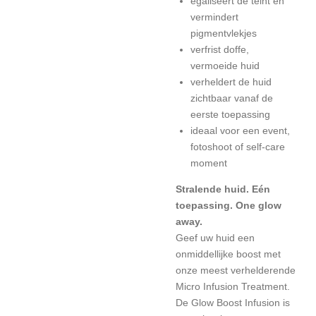
egaliseert de teint en
vermindert
pigmentvlekjes
verfrist doffe,
vermoeide huid
verheldert de huid
zichtbaar vanaf de
eerste toepassing
ideaal voor een event,
fotoshoot of self-care
moment
Stralende huid. Eén
toepassing. One glow
away.
Geef uw huid een
onmiddellijke boost met
onze meest verhelderende
Micro Infusion Treatment.
De Glow Boost Infusion is